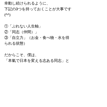
幸動し続けられるように、
下記の3つを持っておくことが大事です
(^^)
①「ぶれない人生軸」
②「同志（仲間）」
③「自立力」（お金・食べ物・水を得
られる状態）
だからこそ、僕は、
「本氣で日本を変える志ある同志」と
一緒に、
学び・成長・幸動し続けています(^^)
家庭菜園への挑戦も、
同志との活動がきっかけですし、
これから、水の確保も同志と考えてい
きます🧑‍🌾