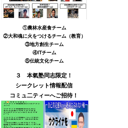
①農林水産食チーム​
②大和魂に火をつけるチーム（教育）
③地方創生チーム
④ITチーム
​⑤伝統文化チーム
​３ 本氣塾同志限定！
シークレット情報配信
コミュ二ティーへご招待！